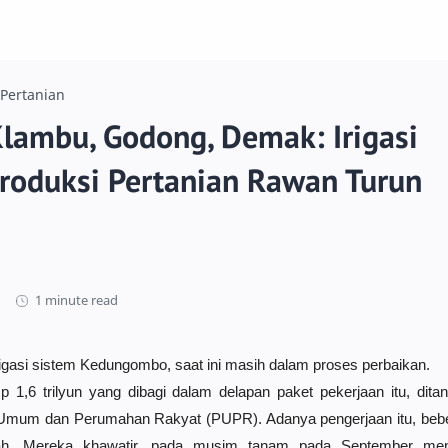
Pertanian
Klambu, Godong, Demak: Irigasi
roduksi Pertanian Rawan Turun
1 minute read
asi sistem Kedungombo, saat ini masih dalam proses perbaikan.
Rp 1,6 trilyun yang dibagi dalam delapan paket pekerjaan itu, dita
Umum dan Perumahan Rakyat (PUPR). Adanya pengerjaan itu, beber
h. Mereka khawatir, pada musim tanam pada September mend