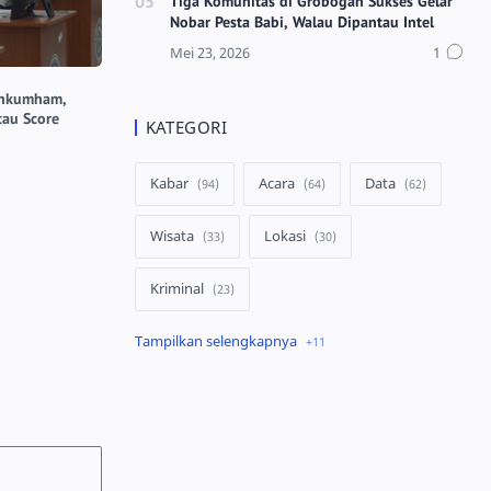
Tiga Komunitas di Grobogan Sukses Gelar
Nobar Pesta Babi, Walau Dipantau Intel
enkumham,
tau Score
KATEGORI
Kabar
Acara
Data
Wisata
Lokasi
Kriminal
Peristiwa
Kuliner
Ekonomi
Pertanian
Lowongan
infrastruktur