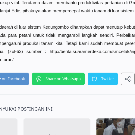
p vital. Terutama dalam membantu produktivitas pertanian di Gr
, lanjut Edie, pihaknya akan mempercepat waktu tanam di luar sist
daerah di luar sistem Kedungombo diharapkan dapat menutup kebut
ada para petani untuk tidak mengambil langkah sendiri. Perbaik
pengaruhi produksi tanam kita. Tetapi kami sudah membuat pere
a. (zul-63) sumber : http://berita.suaramerdeka.com/smcetak/iri
-turun/
YUKAI POSTINGAN INI