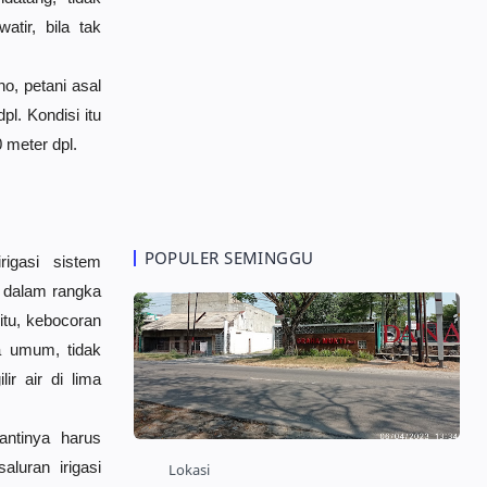
atir, bila tak
o, petani asal
l. Kondisi itu
 meter dpl.
POPULER SEMINGGU
igasi sistem
 dalam rangka
itu, kebocoran
ra umum, tidak
r air di lima
antinya harus
luran irigasi