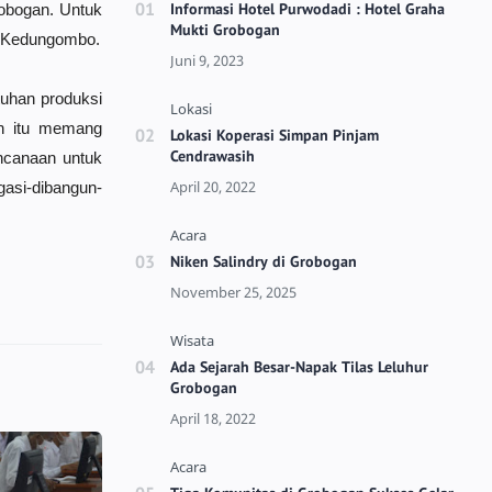
Informasi Hotel Purwodadi : Hotel Graha
obogan. Untuk
Mukti Grobogan
em Kedungombo.
uhan produksi
an itu memang
Lokasi Koperasi Simpan Pinjam
Cendrawasih
ncanaan untuk
gasi-dibangun-
Niken Salindry di Grobogan
Ada Sejarah Besar-Napak Tilas Leluhur
Grobogan