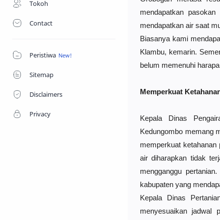
Tokoh
mendapatkan pasokan ai
Contact
mendapatkan air saat mul
Biasanya kami mendapatk
Klambu, kemarin. Sementa
Peristiwa
belum memenuhi harapan.
Sitemap
Memperkuat Ketahana
Disclaimers
Privacy
Kepala Dinas Pengair
Kedungombo memang meng
memperkuat ketahanan pa
air diharapkan tidak te
mengganggu pertanian. 
kabupaten yang mendapa
Kepala Dinas Pertania
menyesuaikan jadwal p