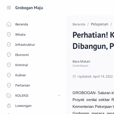
Grobogan Maju
Pelayanan
Beranda
Beranda
Perhatian! 
Wisata
Dibangun, P
Infrastruktur
Ekonomi
Kriminal
Kuliner
Pertanian
GROBOGAN- Saluran irig
KOLEKSI
Proyek senilai sekitar 
Lowongan
Kementerian Pekerjaan 
Grobogan merasa resa