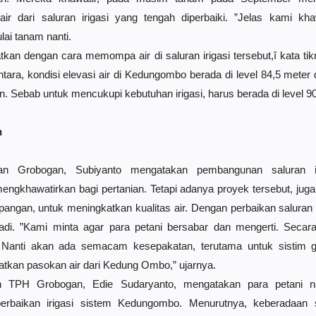
r dari saluran irigasi yang tengah diperbaiki. ”Jelas kami khaw
ai tanam nanti.
an dengan cara memompa air di saluran irigasi tersebut,î kata tikn
ra, kondisi elevasi air di Kedungombo berada di level 84,5 meter dp
 Sebab untuk mencukupi kebutuhan irigasi, harus berada di level 90
n
an Grobogan, Subiyanto mengatakan pembangunan saluran ir
khawatirkan bagi pertanian. Tetapi adanya proyek tersebut, juga
ngan, untuk meningkatkan kualitas air. Dengan perbaikan saluran 
rjadi. ”Kami minta agar para petani bersabar dan mengerti. Seca
Nanti akan ada semacam kesepakatan, terutama untuk sistim gili
tkan pasokan air dari Kedung Ombo,” ujarnya.
n TPH Grobogan, Edie Sudaryanto, mengatakan para petani n
erbaikan irigasi sistem Kedungombo. Menurutnya, keberadaan sa