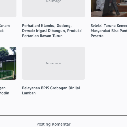
 Tanam
Perhatian! Klambu, Godong,
Seleksi Taruna Kem
ak
Demak: Irigasi Dibangun, Produksi
Masyarakat Bisa Pan
Pertanian Rawan Turun
Peserta
ogan
Pelayanan BPJS Grobogan Dinilai
Modin
Lamban