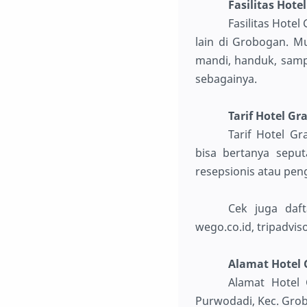
Fasilitas Hot
Fasilitas Hote
lain di Grobogan. Mu
mandi, handuk, sampo
sebagainya.
Tarif Hotel G
Tarif Hotel G
bisa bertanya sepu
resepsionis atau peng
Cek juga daft
wego.co.id, tripadvis
Alamat Hotel
Alamat Hotel
Purwodadi, Kec. Gro