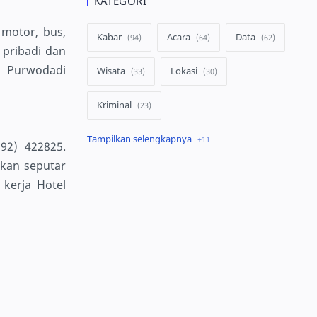
KATEGORI
motor, bus,
Kabar
Acara
Data
 pribadi dan
n Purwodadi
Wisata
Lokasi
Kriminal
Peristiwa
Kuliner
92) 422825.
akan seputar
Ekonomi
Pertanian
n kerja Hotel
Lowongan
infrastruktur
Kejadian
Hiburan
Tokoh
Pelayanan
politik