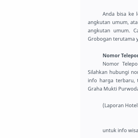
Anda bisa ke 
angkutan umum, atau
angkutan umum. Ca
Grobogan terutama ya
Nomor Telepo
Nomor Telepo
Silahkan hubungi no
info harga terbaru, t
Graha Mukti Purwod
(Laporan Hote
untuk info wis