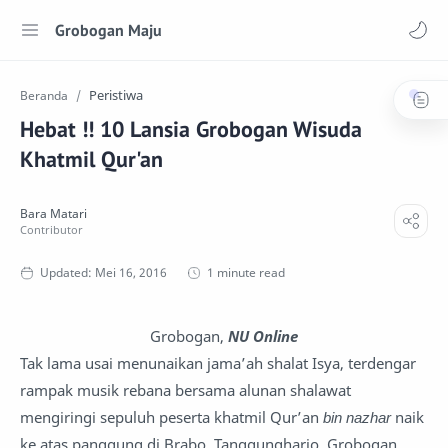
Grobogan Maju
Peristiwa
Beranda
Hebat !! 10 Lansia Grobogan Wisuda
Khatmil Qur'an
1 minute read
Grobogan,
NU Online
Tak lama usai menunaikan jama’ah shalat Isya, terdengar
rampak musik rebana bersama alunan shalawat
mengiringi sepuluh peserta khatmil Qur’an
bin nazhar
naik
ke atas panggung di Brabo, Tanggungharjo, Grobogan,