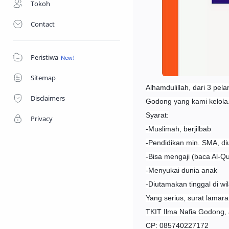
Tokoh
Contact
Peristiwa
Sitemap
Alhamdulillah, dari 3 pel
Disclaimers
Godong yang kami kelola
Syarat:
Privacy
-Muslimah, berjilbab
-Pendidikan min. SMA, di
-Bisa mengaji (baca Al-Q
-Menyukai dunia anak
-Diutamakan tinggal di w
Yang serius, surat lamara
TKIT Ilma Nafia Godong,
CP: 085740227172