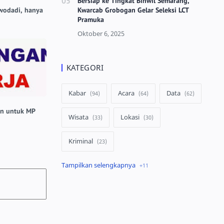
Bersiap ke Tingkat Binwil Semarang,
Kwarcab Grobogan Gelar Seleksi LCT
wodadi, hanya
Pramuka
KATEGORI
Kabar
Acara
Data
 untuk MP
Wisata
Lokasi
Kriminal
Peristiwa
Kuliner
Ekonomi
Pertanian
Lowongan
infrastruktur