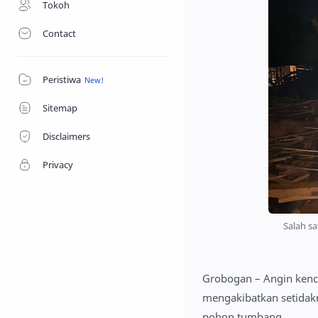
Tokoh
Contact
Peristiwa
Sitemap
Disclaimers
Privacy
Salah s
Grobogan – Angin kenc
mengakibatkan setidakn
pohon tumbang.