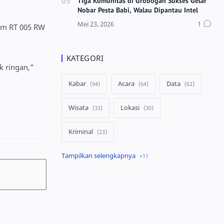
Tiga Komunitas di Grobogan Sukses Gelar
Nobar Pesta Babi, Walau Dipantau Intel
em RT 005 RW
KATEGORI
k ringan,”
Kabar
Acara
Data
Wisata
Lokasi
Kriminal
Peristiwa
Kuliner
Ekonomi
Pertanian
Lowongan
infrastruktur