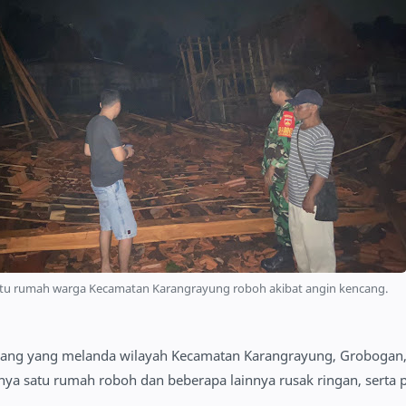
atu rumah warga Kecamatan Karangrayung roboh akibat angin kencang.
ang yang melanda wilayah Kecamatan Karangrayung, Grobogan,
ya satu rumah roboh dan beberapa lainnya rusak ringan, serta 