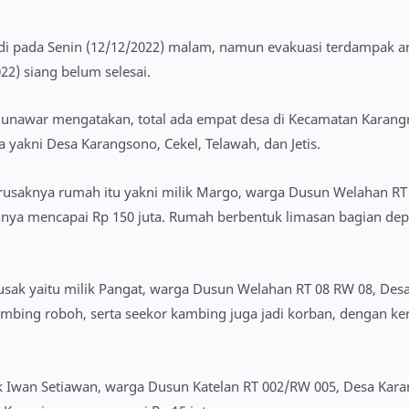
adi pada Senin (12/12/2022) malam, namun evakuasi terdampak 
22) siang belum selesai.
nawar mengatakan, total ada empat desa di Kecamatan Karang
yakni Desa Karangsono, Cekel, Telawah, dan Jetis.
i rusaknya rumah itu yakni milik Margo, warga Dusun Welahan RT
nnya mencapai Rp 150 juta. Rumah berbentuk limasan bagian de
sak yaitu milik Pangat, warga Dusun Welahan RT 08 RW 08, Desa
ing roboh, serta seekor kambing juga jadi korban, dengan ker
k Iwan Setiawan, warga Dusun Katelan RT 002/RW 005, Desa Kar